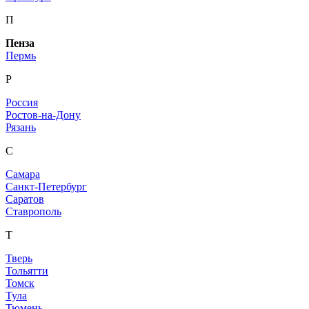
П
Пенза
Пермь
Р
Россия
Ростов-на-Дону
Рязань
С
Самара
Санкт-Петербург
Саратов
Ставрополь
Т
Тверь
Тольятти
Томск
Тула
Тюмень